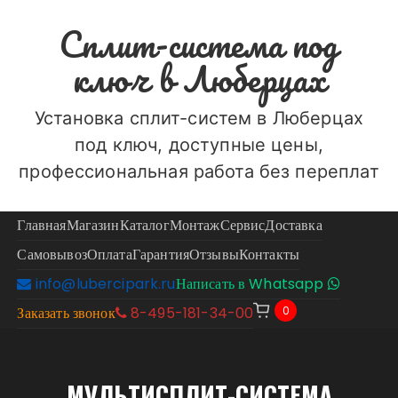
Перейти
Сплит-система под
к
содержимому
ключ в Люберцах
Установка сплит-систем в Люберцах
под ключ, доступные цены,
профессиональная работа без переплат
Главная
Магазин
Каталог
Монтаж
Сервис
Доставка
Самовывоз
Оплата
Гарантия
Отзывы
Контакты
info@lubercipark.ru
Написать в Whatsapp
0
Заказать звонок
8-495-181-34-00
МУЛЬТИСПЛИТ-СИСТЕМА