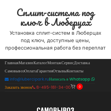
Перейти
Сплит-система под
к
содержимому
ключ в Люберцах
Установка сплит-систем в Люберцах
под ключ, доступные цены,
профессиональная работа без переплат
Главная
Магазин
Каталог
Монтаж
Сервис
Доставка
Самовывоз
Оплата
Гарантия
Отзывы
Контакты
info@lubercipark.ru
Написать в Whatsapp
0
Заказать звонок
8-495-181-34-00
САМОВЫВОЗ