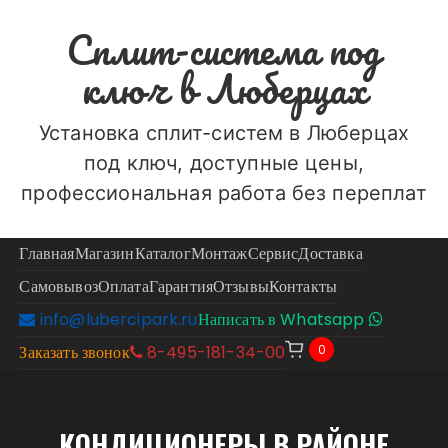
Перейти
Сплит-система под
к
содержимому
ключ в Люберцах
Установка сплит-систем в Люберцах
под ключ, доступные цены,
профессиональная работа без переплат
Главная
Магазин
Каталог
Монтаж
Сервис
Доставка
Самовывоз
Оплата
Гарантия
Отзывы
Контакты
info@lubercipark.ru
Написать в Whatsapp
0
Заказать звонок
8-495-181-34-00
КОНДИЦИОНЕРЫ В РАЙОНЕ