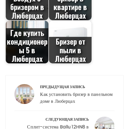
бризером в
квартире в
Люберцах
Люберцах
Где купить
кондиционер
Бризер от
ы 5 в
пыли в
Люберцах
Люберцах
Навигация
по
ПРЕДЫДУЩАЯ ЗАПИСЬ
записям
Как установить бризер в панельном
доме в Люберцах
СЛЕДУЮЩАЯ ЗАПИСЬ
Сплит-система Ballu 12HN8 в