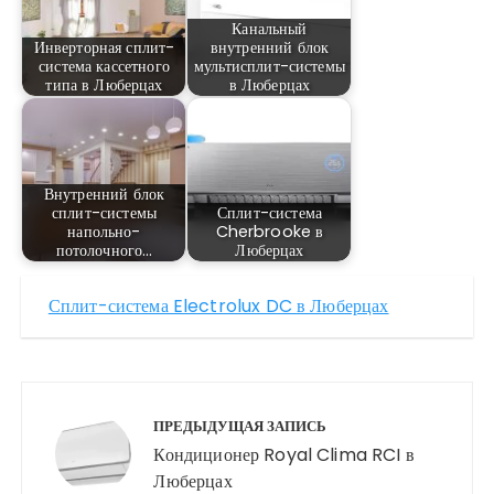
Канальный
Инверторная сплит-
внутренний блок
система кассетного
мультисплит-системы
типа в Люберцах
в Люберцах
Внутренний блок
сплит-системы
Сплит-система
напольно-
Cherbrooke в
потолочного…
Люберцах
Сплит-система Electrolux DC в Люберцах
Навигация
по
ПРЕДЫДУЩАЯ ЗАПИСЬ
записям
Кондиционер Royal Clima RCI в
Люберцах