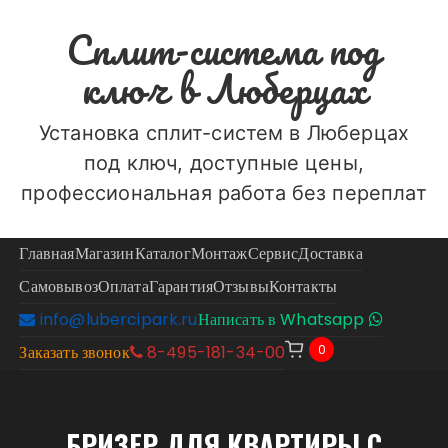
Перейти
Сплит-система под
к
содержимому
ключ в Люберцах
Установка сплит-систем в Люберцах
под ключ, доступные цены,
профессиональная работа без переплат
Главная
Магазин
Каталог
Монтаж
Сервис
Доставка
Самовывоз
Оплата
Гарантия
Отзывы
Контакты
info@lubercipark.ru
Написать в Whatsapp
0
Заказать звонок
8-495-181-34-00
БРИЗЕР ДЛЯ КВАРТИРЫ С