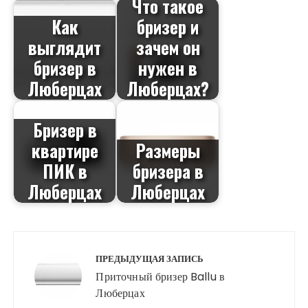
Что такое
Как
бризер и
выглядит
зачем он
бризер в
нужен в
Люберцах
Люберцах?
Бризер в
квартире
Размеры
ПИК в
бризера в
Люберцах
Люберцах
Навигация
по
ПРЕДЫДУЩАЯ ЗАПИСЬ
записям
Приточный бризер Ballu в
Люберцах